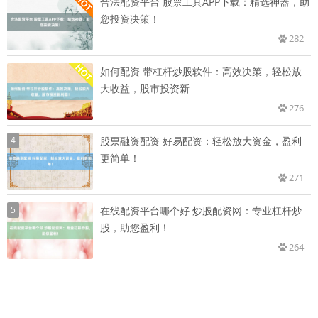
合法配资平台 股票工具APP下载：精选神器，助
您投资决策！
282
如何配资 带杠杆炒股软件：高效决策，轻松放
大收益，股市投资新
276
4
股票融资配资 好易配资：轻松放大资金，盈利
更简单！
271
5
在线配资平台哪个好 炒股配资网：专业杠杆炒
股，助您盈利！
264