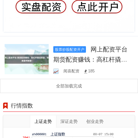
网上配资平台
股票炒股配资开户
期货配资赚钱：高杠杆撬动
财富，快速盈利秘籍！
闻喜配资
185
全部加载完成
行情指数
上证走势
深证走势
创业走势