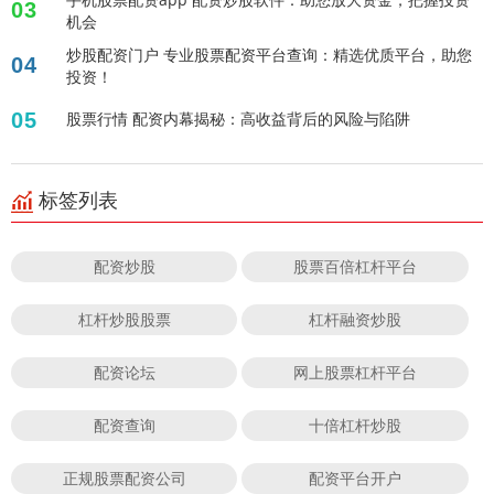
03
机会
炒股配资门户 专业股票配资平台查询：精选优质平台，助您
04
投资！
05
股票行情 配资内幕揭秘：高收益背后的风险与陷阱
标签列表
配资炒股
股票百倍杠杆平台
杠杆炒股股票
杠杆融资炒股
配资论坛
网上股票杠杆平台
配资查询
十倍杠杆炒股
正规股票配资公司
配资平台开户