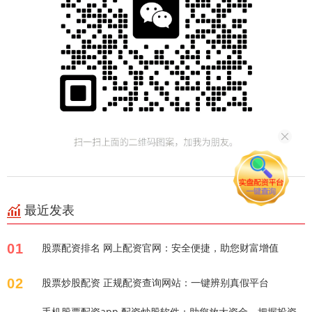
最近发表
01
股票配资排名 网上配资官网：安全便捷，助您财富增值
02
股票炒股配资 正规配资查询网站：一键辨别真假平台
手机股票配资app 配资炒股软件：助您放大资金，把握投资