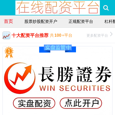
首页
股票炒股配资开户
正规配资平台
杠杆
十大配资平台推荐
更多配资平台
共
100
+平台