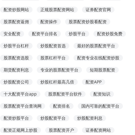
配资炒股网站
正规股票配资网站
证券配资官网
股票配资返佣
配资操作
股票配资炒股看配资
安全配资
配资平台排名
炒股平台
配资炒股免费
炒股平台杠杆
炒股配资首选
最好的股票配资平台
股票配资选股
股票杠杆平台
配资专业在线配资炒股
期货配资利息
专业的股票配资平台
短期股票配资
炒股配资公司
炒股杠杆最高几倍
配资APP
十大配资平台app
股票配资平台软件
配资知识
股票配资平台查询网
配资排名
国内可靠的配资平台
配资炒股平台
炒股配资平台
炒股配资利息
配资正规网上炒股
股票配资开户
证券配资网站