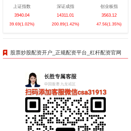
上证指数
深证成指
创业板指
3940.04
14311.01
3563.12
39.69
(1.02%)
200.89
(1.42%)
47.56
(1.35%)
股票炒股配资开户_正规配资平台_杠杆配资官网