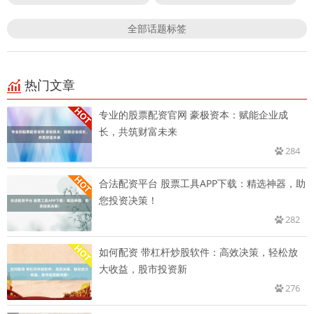
全部话题标签
热门文章
专业的股票配资官网 豪极资本：赋能企业成
长，共筑财富未来
284
合法配资平台 股票工具APP下载：精选神器，助
您投资决策！
282
如何配资 带杠杆炒股软件：高效决策，轻松放
大收益，股市投资新
276