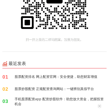
最近发表
01
股票配资排名 网上配资官网：安全便捷，助您财富增值
02
股票炒股配资 正规配资查询网站：一键辨别真假平台
手机股票配资app 配资炒股软件：助您放大资金，把握投资
03
机会