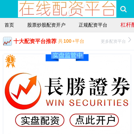
杠杆
首页
股票炒股配资开户
正规配资平台
十大配资平台推荐
更多配资平台
共
100
+平台