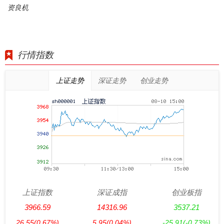
资良机
行情指数
上证走势
深证走势
创业走势
上证指数
深证成指
创业板指
3966.59
14316.96
3537.21
26.55
(0.67%)
5.95
(0.04%)
-25.91
(-0.73%)