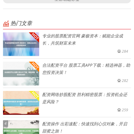
热门文章
专业的股票配资官网 豪极资本：赋能企业成
长，共筑财富未来
284
合法配资平台 股票工具APP下载：精选神器，助
您投资决策！
282
配资网络炒股配资 胜利精密股票：投资机会还
是风险？
259
4
配资操作 出彩速配：快速找到心仪对象，开启
甜蜜之旅！